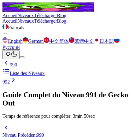
Accueil
Niveaux
Télécharger
Blog
Accueil
Niveaux
Télécharger
Blog
Français
English
German
中文简体
繁體中文
日本語
Русский
990
Liste des Niveaux
992
Guide Complet du Niveau 991 de Gecko
Out
Temps de référence pour compléter
:
3
min
50
sec
Niveau Précédent
990