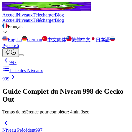
Accueil
Niveaux
Télécharger
Blog
Accueil
Niveaux
Télécharger
Blog
Français
English
German
中文简体
繁體中文
日本語
Русский
997
Liste des Niveaux
999
Guide Complet du Niveau 998 de Gecko
Out
Temps de référence pour compléter
:
4
min
3
sec
Niveau Précédent
997