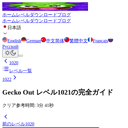
ホーム
レベル
ダウンロード
ブログ
ホーム
レベル
ダウンロード
ブログ
日本語
English
German
中文简体
繁體中文
Français
Русский
1020
レベル一覧
1022
Gecko Out レベル1021の完全ガイド
クリア参考時間
:
3
分
41
秒
前のレベル
1020