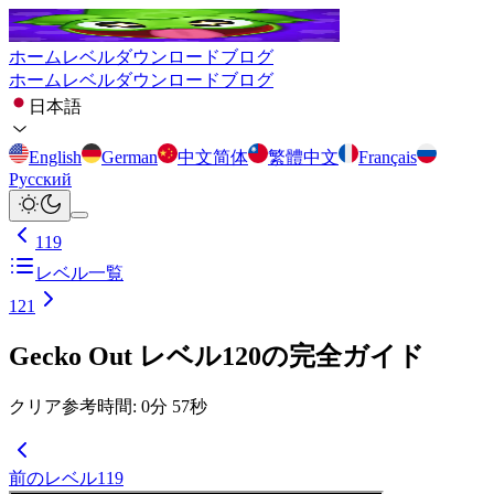
ホーム
レベル
ダウンロード
ブログ
ホーム
レベル
ダウンロード
ブログ
日本語
English
German
中文简体
繁體中文
Français
Русский
119
レベル一覧
121
Gecko Out レベル120の完全ガイド
クリア参考時間
:
0
分
57
秒
前のレベル
119