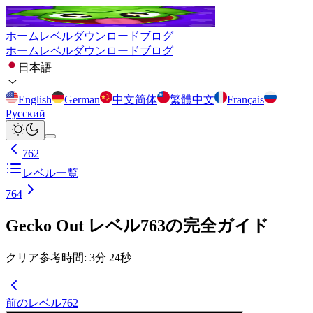
ホーム
レベル
ダウンロード
ブログ
ホーム
レベル
ダウンロード
ブログ
日本語
English
German
中文简体
繁體中文
Français
Русский
762
レベル一覧
764
Gecko Out レベル763の完全ガイド
クリア参考時間
:
3
分
24
秒
前のレベル
762