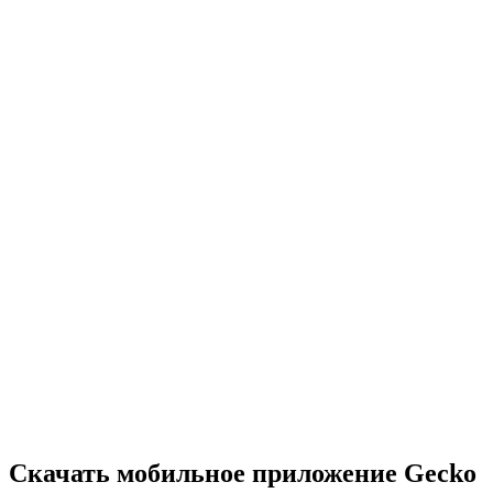
•
Нужно быстро думать и действовать
•
Каждая секунда на счету
•
Сложность растет с каждым уровнем
•
Широкий выбор головоломок
•
Постепенно возрастающая сложность
•
Новые механики и препятствия
•
Постоянно новые вызовы
•
Легко освоить для всех возрастов
•
Глубокие стратегии для опытных игроков
•
Часы решения головоломок
•
Регулярные обновления с новыми уровнями
Скачать мобильное приложение Gecko