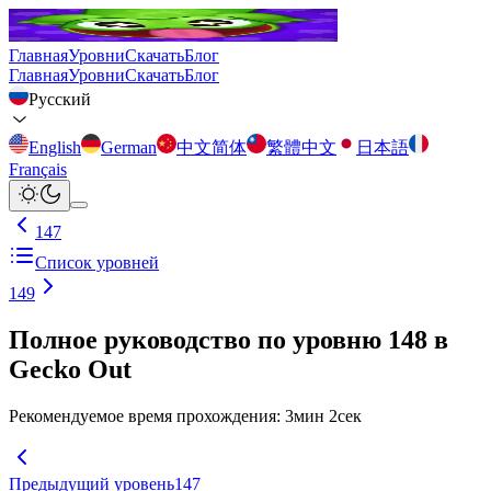
Главная
Уровни
Скачать
Блог
Главная
Уровни
Скачать
Блог
Русский
English
German
中文简体
繁體中文
日本語
Français
147
Список уровней
149
Полное руководство по уровню 148 в
Gecko Out
Рекомендуемое время прохождения
:
3
мин
2
сек
Предыдущий уровень
147