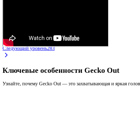
Следующий уровень
283
Ключевые особенности Gecko Out
Узнайте, почему Gecko Out — это захватывающая и яркая голо
•
Перетаскивайте гекконов за концы
•
У каждого геккона свой цвет и длина
•
Преодолевайте сложные маршруты