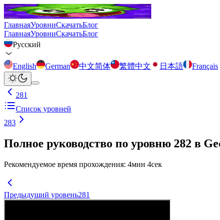
Главная
Уровни
Скачать
Блог
Главная
Уровни
Скачать
Блог
Русский
English
German
中文简体
繁體中文
日本語
Français
281
Список уровней
283
Полное руководство по уровню 282 в Ge
Рекомендуемое время прохождения
:
4
мин
4
сек
Предыдущий уровень
281