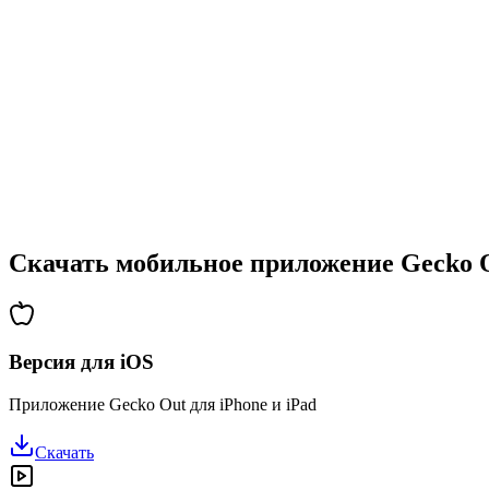
•
Постепенно возрастающая сложность
•
Новые механики и препятствия
•
Постоянно новые вызовы
•
Легко освоить для всех возрастов
•
Глубокие стратегии для опытных игроков
•
Часы решения головоломок
•
Регулярные обновления с новыми уровнями
Скачать мобильное приложение Gecko 
Версия для iOS
Приложение Gecko Out для iPhone и iPad
Скачать