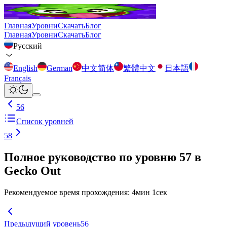
Главная
Уровни
Скачать
Блог
Главная
Уровни
Скачать
Блог
Русский
English
German
中文简体
繁體中文
日本語
Français
56
Список уровней
58
Полное руководство по уровню 57 в
Gecko Out
Рекомендуемое время прохождения
:
4
мин
1
сек
Предыдущий уровень
56