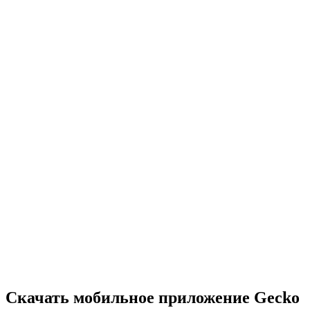
•
Нужно быстро думать и действовать
•
Каждая секунда на счету
•
Сложность растет с каждым уровнем
•
Широкий выбор головоломок
•
Постепенно возрастающая сложность
•
Новые механики и препятствия
•
Постоянно новые вызовы
•
Легко освоить для всех возрастов
•
Глубокие стратегии для опытных игроков
•
Часы решения головоломок
•
Регулярные обновления с новыми уровнями
Скачать мобильное приложение Gecko