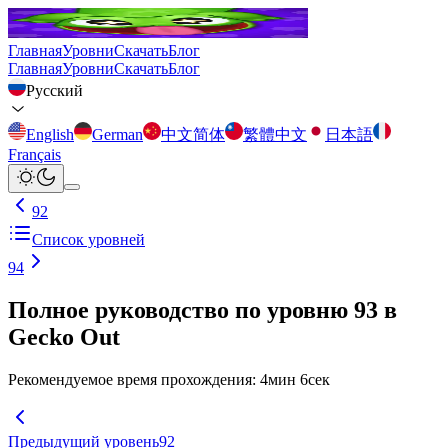
Главная
Уровни
Скачать
Блог
Главная
Уровни
Скачать
Блог
Русский
English
German
中文简体
繁體中文
日本語
Français
92
Список уровней
94
Полное руководство по уровню 93 в
Gecko Out
Рекомендуемое время прохождения
:
4
мин
6
сек
Предыдущий уровень
92