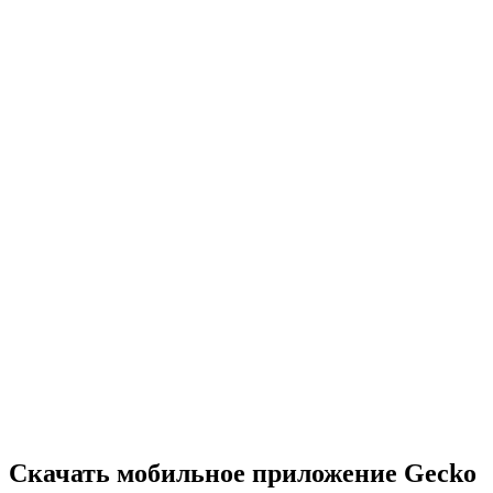
•
Нужно быстро думать и действовать
•
Каждая секунда на счету
•
Сложность растет с каждым уровнем
•
Широкий выбор головоломок
•
Постепенно возрастающая сложность
•
Новые механики и препятствия
•
Постоянно новые вызовы
•
Легко освоить для всех возрастов
•
Глубокие стратегии для опытных игроков
•
Часы решения головоломок
•
Регулярные обновления с новыми уровнями
Скачать мобильное приложение Gecko