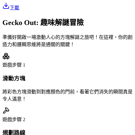
下載
Gecko Out: 趣味解謎冒險
準備好開啟一場激動人心的方塊解謎之旅吧！在這裡，你的創
造力和邏輯思維將是通關的關鍵！
遊戲步驟
1
滑動方塊
將彩色方塊滑動到對應顏色的門前，看著它們消失的瞬間真是
令人滿意！
遊戲步驟
2
規劃路線