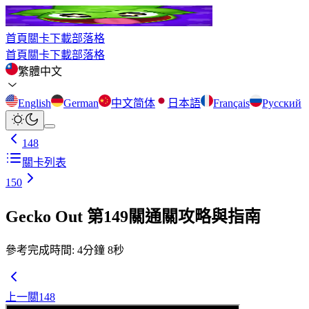
首頁
關卡
下載
部落格
首頁
關卡
下載
部落格
繁體中文
English
German
中文简体
日本語
Français
Русский
148
關卡列表
150
Gecko Out 第149關通關攻略與指南
參考完成時間
:
4
分鐘
8
秒
上一關
148