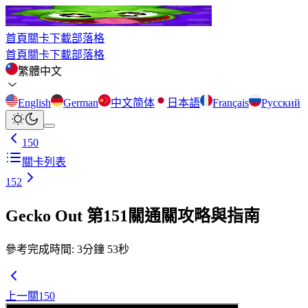
首頁
關卡
下載
部落格
首頁
關卡
下載
部落格
繁體中文
English
German
中文简体
日本語
Français
Русский
150
關卡列表
152
Gecko Out 第151關通關攻略與指南
參考完成時間
:
3
分鐘
53
秒
上一關
150