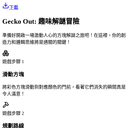
下載
Gecko Out: 趣味解謎冒險
準備好開啟一場激動人心的方塊解謎之旅吧！在這裡，你的創
造力和邏輯思維將是通關的關鍵！
遊戲步驟
1
滑動方塊
將彩色方塊滑動到對應顏色的門前，看著它們消失的瞬間真是
令人滿意！
遊戲步驟
2
規劃路線