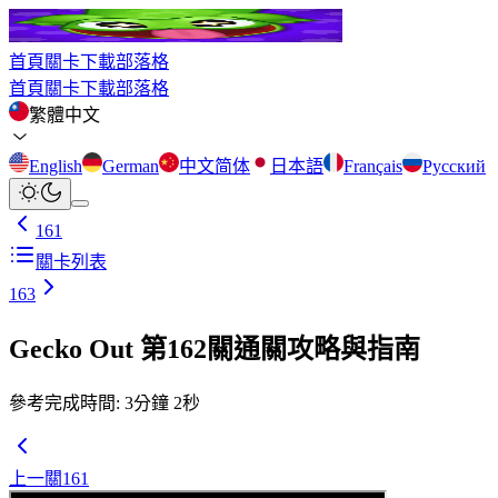
首頁
關卡
下載
部落格
首頁
關卡
下載
部落格
繁體中文
English
German
中文简体
日本語
Français
Русский
161
關卡列表
163
Gecko Out 第162關通關攻略與指南
參考完成時間
:
3
分鐘
2
秒
上一關
161