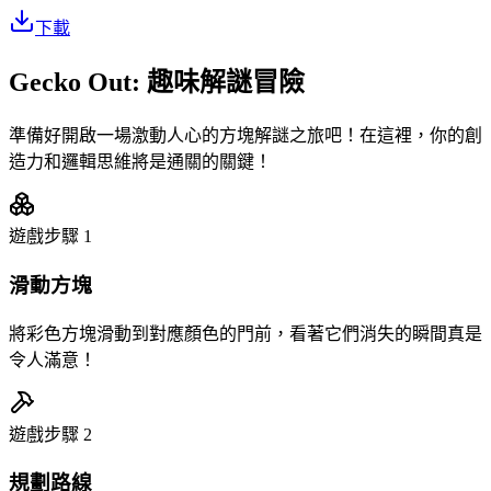
下載
Gecko Out: 趣味解謎冒險
準備好開啟一場激動人心的方塊解謎之旅吧！在這裡，你的創
造力和邏輯思維將是通關的關鍵！
遊戲步驟
1
滑動方塊
將彩色方塊滑動到對應顏色的門前，看著它們消失的瞬間真是
令人滿意！
遊戲步驟
2
規劃路線