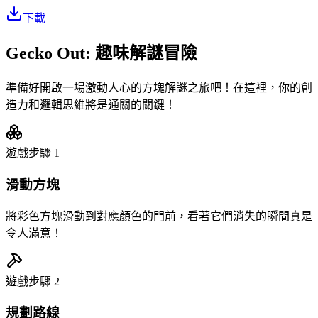
下載
Gecko Out: 趣味解謎冒險
準備好開啟一場激動人心的方塊解謎之旅吧！在這裡，你的創
造力和邏輯思維將是通關的關鍵！
遊戲步驟
1
滑動方塊
將彩色方塊滑動到對應顏色的門前，看著它們消失的瞬間真是
令人滿意！
遊戲步驟
2
規劃路線