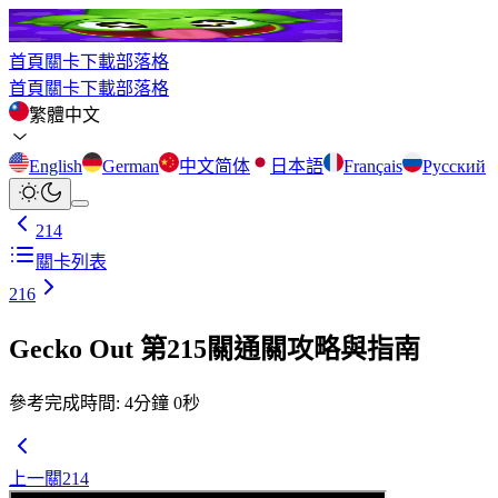
首頁
關卡
下載
部落格
首頁
關卡
下載
部落格
繁體中文
English
German
中文简体
日本語
Français
Русский
214
關卡列表
216
Gecko Out 第215關通關攻略與指南
參考完成時間
:
4
分鐘
0
秒
上一關
214