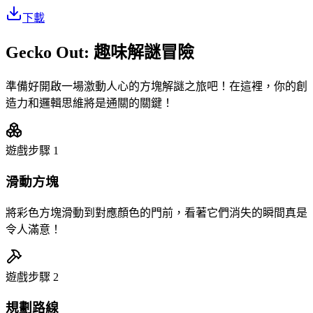
下載
Gecko Out: 趣味解謎冒險
準備好開啟一場激動人心的方塊解謎之旅吧！在這裡，你的創
造力和邏輯思維將是通關的關鍵！
遊戲步驟
1
滑動方塊
將彩色方塊滑動到對應顏色的門前，看著它們消失的瞬間真是
令人滿意！
遊戲步驟
2
規劃路線