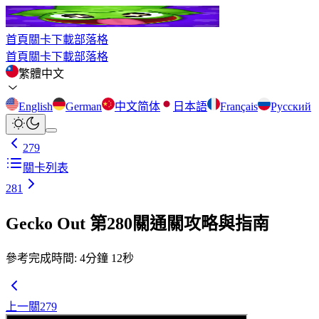
首頁
關卡
下載
部落格
首頁
關卡
下載
部落格
繁體中文
English
German
中文简体
日本語
Français
Русский
279
關卡列表
281
Gecko Out 第280關通關攻略與指南
參考完成時間
:
4
分鐘
12
秒
上一關
279