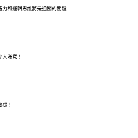
造力和邏輯思維將是通關的關鍵！
令人滿意！
熟慮！