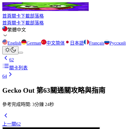
首頁
關卡
下載
部落格
首頁
關卡
下載
部落格
繁體中文
English
German
中文简体
日本語
Français
Русский
62
關卡列表
64
Gecko Out 第63關通關攻略與指南
參考完成時間
:
3
分鐘
24
秒
上一關
62