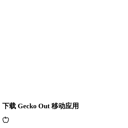
•
丰富的谜题类型
•
难度逐步提升
•
不断解锁新机制和障碍
•
持续带来新鲜挑战
•
新手快速上手
•
高手深度策略
•
解谜乐趣持久
•
持续更新新关卡
下载 Gecko Out 移动应用