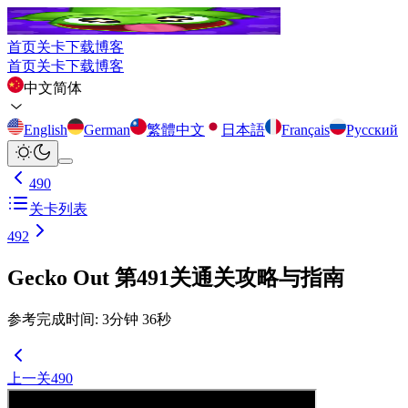
首页
关卡
下载
博客
首页
关卡
下载
博客
中文简体
English
German
繁體中文
日本語
Français
Русский
490
关卡列表
492
Gecko Out 第491关通关攻略与指南
参考完成时间
:
3
分钟
36
秒
上一关
490