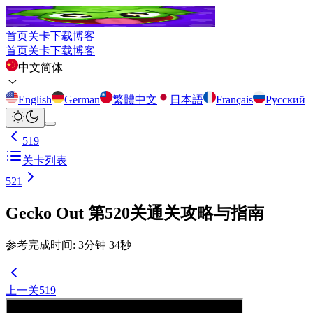
首页
关卡
下载
博客
首页
关卡
下载
博客
中文简体
English
German
繁體中文
日本語
Français
Русский
519
关卡列表
521
Gecko Out 第520关通关攻略与指南
参考完成时间
:
3
分钟
34
秒
上一关
519