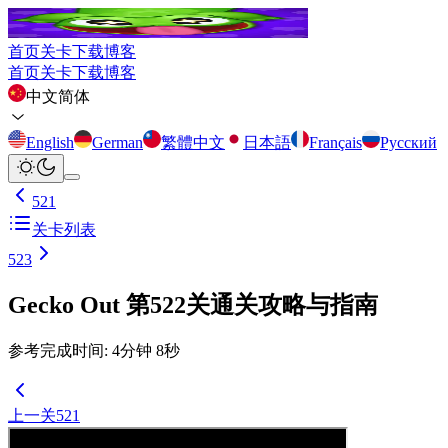
首页
关卡
下载
博客
首页
关卡
下载
博客
中文简体
English
German
繁體中文
日本語
Français
Русский
521
关卡列表
523
Gecko Out 第522关通关攻略与指南
参考完成时间
:
4
分钟
8
秒
上一关
521