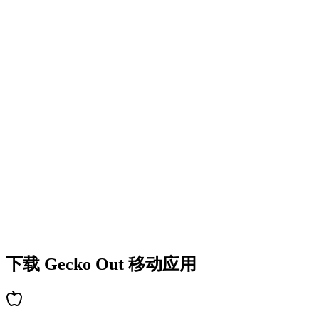
•
丰富的谜题类型
•
难度逐步提升
•
不断解锁新机制和障碍
•
持续带来新鲜挑战
•
新手快速上手
•
高手深度策略
•
解谜乐趣持久
•
持续更新新关卡
下载 Gecko Out 移动应用