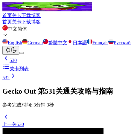
首页
关卡
下载
博客
首页
关卡
下载
博客
中文简体
English
German
繁體中文
日本語
Français
Русский
530
关卡列表
532
Gecko Out 第531关通关攻略与指南
参考完成时间
:
3
分钟
3
秒
上一关
530