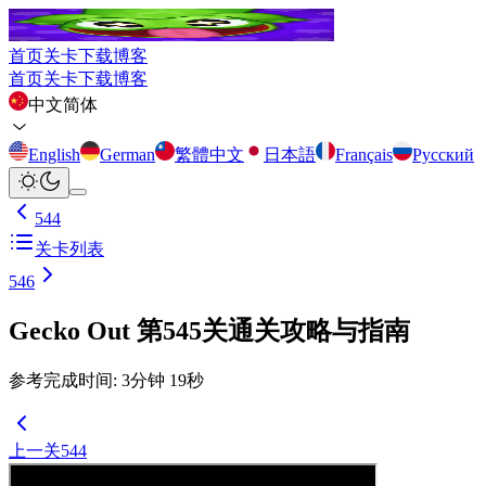
首页
关卡
下载
博客
首页
关卡
下载
博客
中文简体
English
German
繁體中文
日本語
Français
Русский
544
关卡列表
546
Gecko Out 第545关通关攻略与指南
参考完成时间
:
3
分钟
19
秒
上一关
544