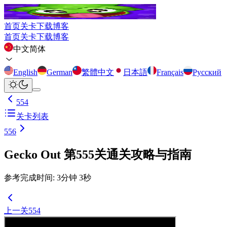
首页
关卡
下载
博客
首页
关卡
下载
博客
中文简体
English
German
繁體中文
日本語
Français
Русский
554
关卡列表
556
Gecko Out 第555关通关攻略与指南
参考完成时间
:
3
分钟
3
秒
上一关
554