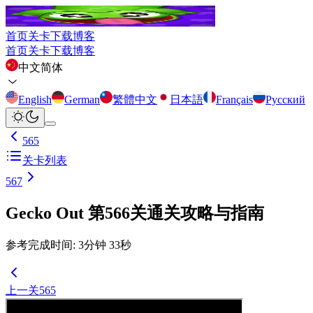
首页
关卡
下载
博客
首页
关卡
下载
博客
中文简体
English
German
繁體中文
日本語
Français
Русский
565
关卡列表
567
Gecko Out 第566关通关攻略与指南
参考完成时间
:
3
分钟
33
秒
上一关
565