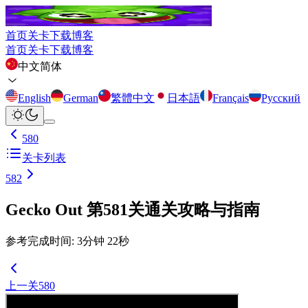
首页
关卡
下载
博客
首页
关卡
下载
博客
中文简体
English
German
繁體中文
日本語
Français
Русский
580
关卡列表
582
Gecko Out 第581关通关攻略与指南
参考完成时间
:
3
分钟
22
秒
上一关
580