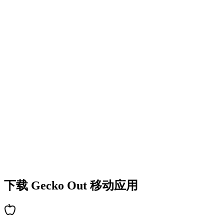
•
丰富的谜题类型
•
难度逐步提升
•
不断解锁新机制和障碍
•
持续带来新鲜挑战
•
新手快速上手
•
高手深度策略
•
解谜乐趣持久
•
持续更新新关卡
下载 Gecko Out 移动应用