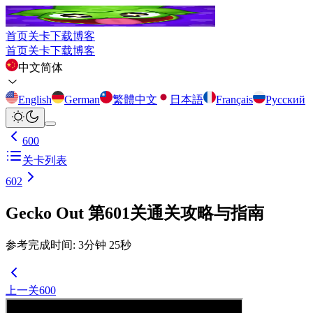
首页
关卡
下载
博客
首页
关卡
下载
博客
中文简体
English
German
繁體中文
日本語
Français
Русский
600
关卡列表
602
Gecko Out 第601关通关攻略与指南
参考完成时间
:
3
分钟
25
秒
上一关
600