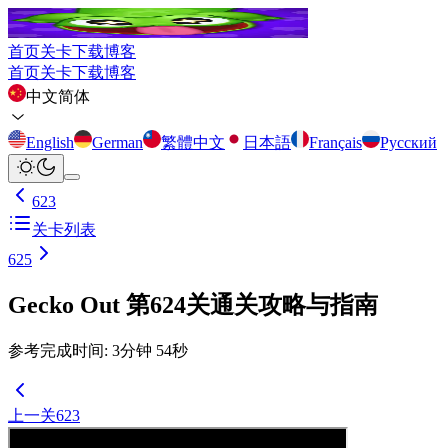
首页
关卡
下载
博客
首页
关卡
下载
博客
中文简体
English
German
繁體中文
日本語
Français
Русский
623
关卡列表
625
Gecko Out 第624关通关攻略与指南
参考完成时间
:
3
分钟
54
秒
上一关
623