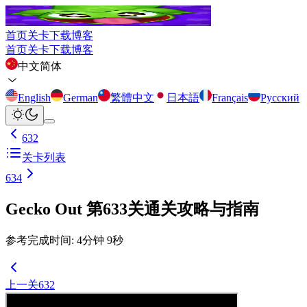
首页
关卡
下载
博客
首页
关卡
下载
博客
中文简体
English
German
繁體中文
日本語
Français
Русский
632
关卡列表
634
Gecko Out 第633关通关攻略与指南
参考完成时间
:
4
分钟
9
秒
上一关
632