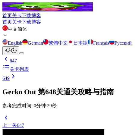
首页
关卡
下载
博客
首页
关卡
下载
博客
中文简体
English
German
繁體中文
日本語
Français
Русский
647
关卡列表
649
Gecko Out 第648关通关攻略与指南
参考完成时间
:
0
分钟
29
秒
上一关
647