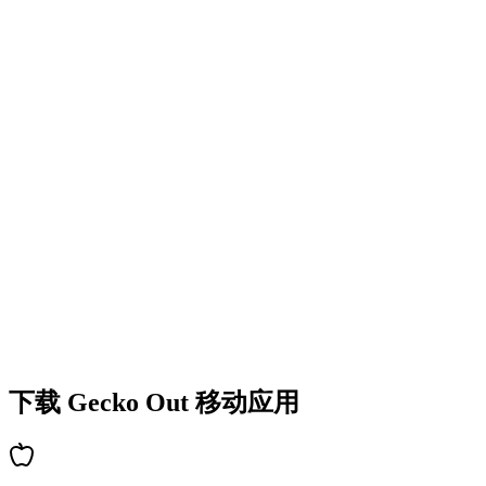
•
丰富的谜题类型
•
难度逐步提升
•
不断解锁新机制和障碍
•
持续带来新鲜挑战
•
新手快速上手
•
高手深度策略
•
解谜乐趣持久
•
持续更新新关卡
下载 Gecko Out 移动应用