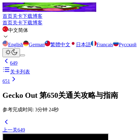
首页
关卡
下载
博客
首页
关卡
下载
博客
中文简体
English
German
繁體中文
日本語
Français
Русский
649
关卡列表
651
Gecko Out 第650关通关攻略与指南
参考完成时间
:
3
分钟
24
秒
上一关
649