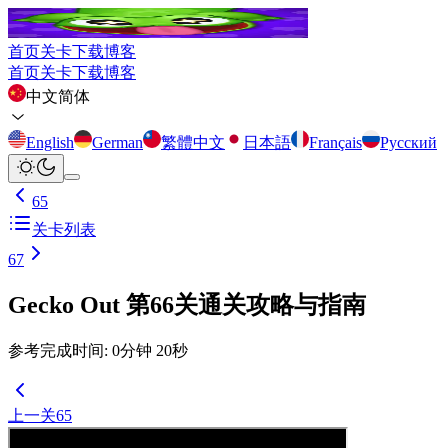
首页
关卡
下载
博客
首页
关卡
下载
博客
中文简体
English
German
繁體中文
日本語
Français
Русский
65
关卡列表
67
Gecko Out 第66关通关攻略与指南
参考完成时间
:
0
分钟
20
秒
上一关
65