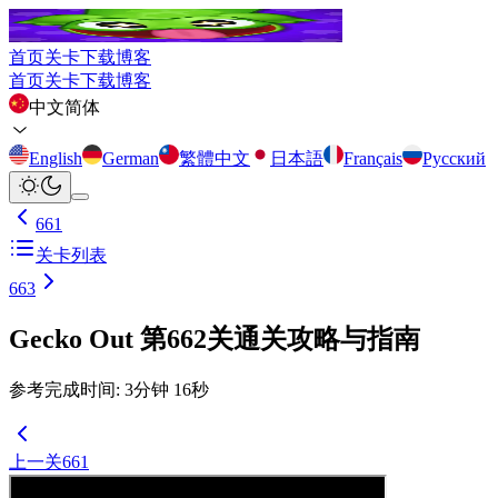
首页
关卡
下载
博客
首页
关卡
下载
博客
中文简体
English
German
繁體中文
日本語
Français
Русский
661
关卡列表
663
Gecko Out 第662关通关攻略与指南
参考完成时间
:
3
分钟
16
秒
上一关
661