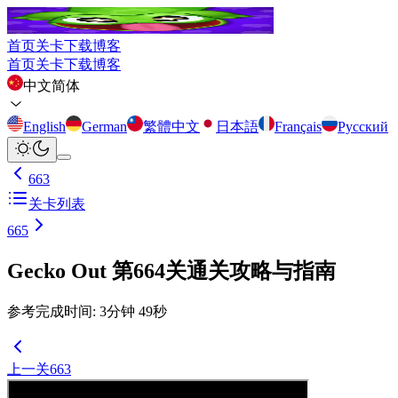
首页
关卡
下载
博客
首页
关卡
下载
博客
中文简体
English
German
繁體中文
日本語
Français
Русский
663
关卡列表
665
Gecko Out 第664关通关攻略与指南
参考完成时间
:
3
分钟
49
秒
上一关
663