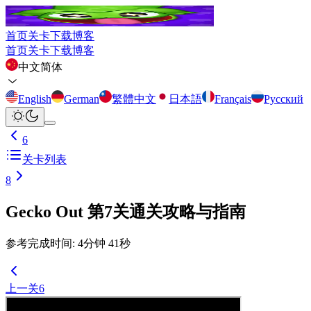
首页
关卡
下载
博客
首页
关卡
下载
博客
中文简体
English
German
繁體中文
日本語
Français
Русский
6
关卡列表
8
Gecko Out 第7关通关攻略与指南
参考完成时间
:
4
分钟
41
秒
上一关
6