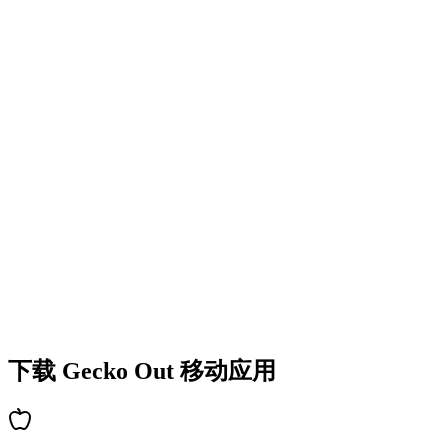
•
丰富的谜题类型
•
难度逐步提升
•
不断解锁新机制和障碍
•
持续带来新鲜挑战
•
新手快速上手
•
高手深度策略
•
解谜乐趣持久
•
持续更新新关卡
下载 Gecko Out 移动应用