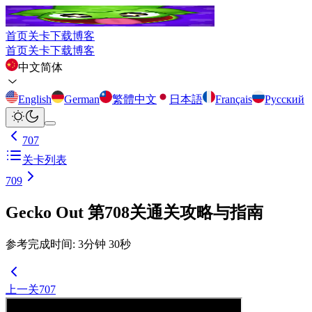
首页
关卡
下载
博客
首页
关卡
下载
博客
中文简体
English
German
繁體中文
日本語
Français
Русский
707
关卡列表
709
Gecko Out 第708关通关攻略与指南
参考完成时间
:
3
分钟
30
秒
上一关
707