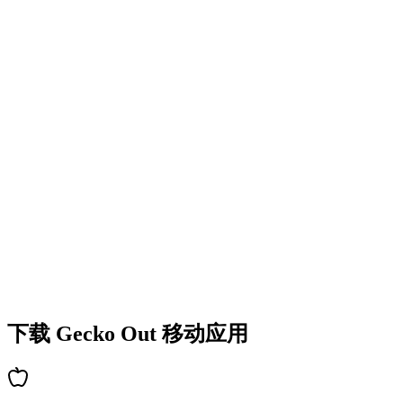
•
丰富的谜题类型
•
难度逐步提升
•
不断解锁新机制和障碍
•
持续带来新鲜挑战
•
新手快速上手
•
高手深度策略
•
解谜乐趣持久
•
持续更新新关卡
下载 Gecko Out 移动应用