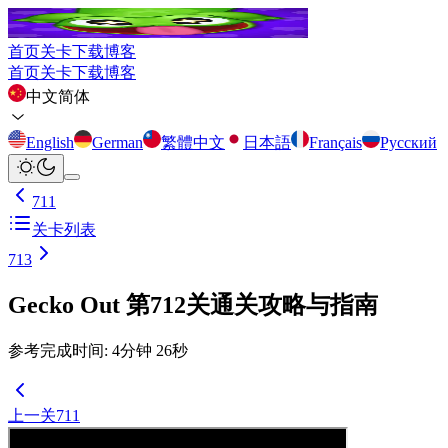
首页
关卡
下载
博客
首页
关卡
下载
博客
中文简体
English
German
繁體中文
日本語
Français
Русский
711
关卡列表
713
Gecko Out 第712关通关攻略与指南
参考完成时间
:
4
分钟
26
秒
上一关
711