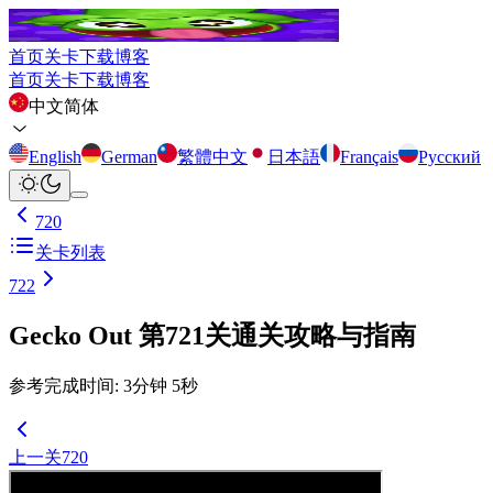
首页
关卡
下载
博客
首页
关卡
下载
博客
中文简体
English
German
繁體中文
日本語
Français
Русский
720
关卡列表
722
Gecko Out 第721关通关攻略与指南
参考完成时间
:
3
分钟
5
秒
上一关
720