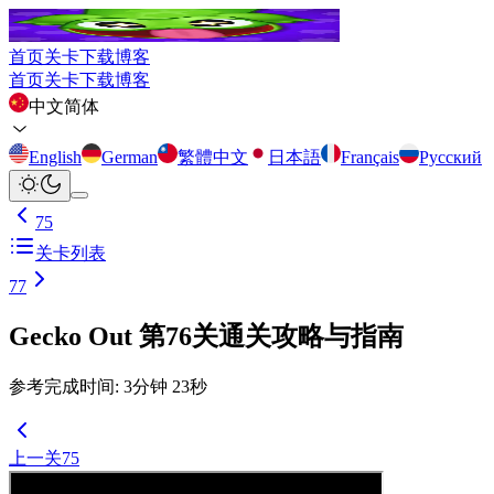
首页
关卡
下载
博客
首页
关卡
下载
博客
中文简体
English
German
繁體中文
日本語
Français
Русский
75
关卡列表
77
Gecko Out 第76关通关攻略与指南
参考完成时间
:
3
分钟
23
秒
上一关
75