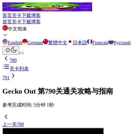
首页
关卡
下载
博客
首页
关卡
下载
博客
中文简体
English
German
繁體中文
日本語
Français
Русский
789
关卡列表
791
Gecko Out 第790关通关攻略与指南
参考完成时间
:
5
分钟
1
秒
上一关
789