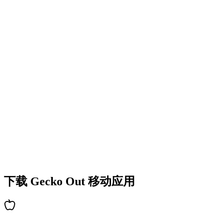
•
丰富的谜题类型
•
难度逐步提升
•
不断解锁新机制和障碍
•
持续带来新鲜挑战
•
新手快速上手
•
高手深度策略
•
解谜乐趣持久
•
持续更新新关卡
下载 Gecko Out 移动应用