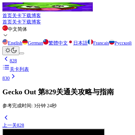
首页
关卡
下载
博客
首页
关卡
下载
博客
中文简体
English
German
繁體中文
日本語
Français
Русский
828
关卡列表
830
Gecko Out 第829关通关攻略与指南
参考完成时间
:
3
分钟
24
秒
上一关
828