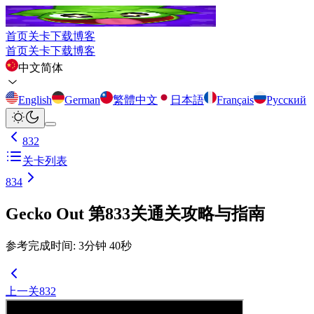
首页
关卡
下载
博客
首页
关卡
下载
博客
中文简体
English
German
繁體中文
日本語
Français
Русский
832
关卡列表
834
Gecko Out 第833关通关攻略与指南
参考完成时间
:
3
分钟
40
秒
上一关
832