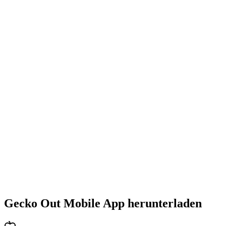
•
Steigende Herausforderung mit jedem Level
•
Abwechslungsreiche Puzzlearten
•
Stetig steigender Schwierigkeitsgrad
•
Neue Mechaniken und Hindernisse
•
Immer neue Herausforderungen
•
Schneller Einstieg für alle Altersgruppen
•
Tiefgehende Strategien für Profis
•
Stundenlanger Rätselspaß
•
Regelmäßige Updates mit neuen Levels
Gecko Out Mobile App herunterladen