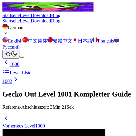
Startseite
Level
Download
Blog
Startseite
Level
Download
Blog
German
English
中文简体
繁體中文
日本語
Français
Русский
1000
Level Liste
1002
Gecko Out Level 1001 Kompletter Guide
Referenz-Abschlusszeit
:
3
Min
21
Sek
Vorheriges Level
1000