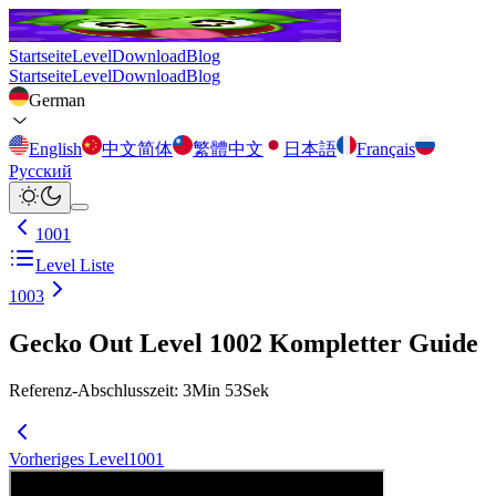
Startseite
Level
Download
Blog
Startseite
Level
Download
Blog
German
English
中文简体
繁體中文
日本語
Français
Русский
1001
Level Liste
1003
Gecko Out Level 1002 Kompletter Guide
Referenz-Abschlusszeit
:
3
Min
53
Sek
Vorheriges Level
1001