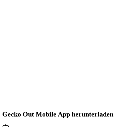
•
Steigende Herausforderung mit jedem Level
•
Abwechslungsreiche Puzzlearten
•
Stetig steigender Schwierigkeitsgrad
•
Neue Mechaniken und Hindernisse
•
Immer neue Herausforderungen
•
Schneller Einstieg für alle Altersgruppen
•
Tiefgehende Strategien für Profis
•
Stundenlanger Rätselspaß
•
Regelmäßige Updates mit neuen Levels
Gecko Out Mobile App herunterladen