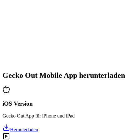
•
Stetig steigender Schwierigkeitsgrad
•
Neue Mechaniken und Hindernisse
•
Immer neue Herausforderungen
•
Schneller Einstieg für alle Altersgruppen
•
Tiefgehende Strategien für Profis
•
Stundenlanger Rätselspaß
•
Regelmäßige Updates mit neuen Levels
Gecko Out Mobile App herunterladen
iOS Version
Gecko Out App für iPhone und iPad
Herunterladen