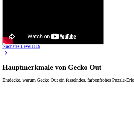
Nächstes Level
1119
Hauptmerkmale von Gecko Out
Entdecke, warum Gecko Out ein fesselndes, farbenfrohes Puzzle-Erle
•
Intuitive Steuerung durch Ziehen und Schieben
•
Jeder Gecko hat eine eigene Farbe und Länge
•
Finde den richtigen Weg durch komplexe Level