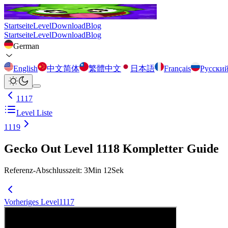
Startseite
Level
Download
Blog
Startseite
Level
Download
Blog
German
English
中文简体
繁體中文
日本語
Français
Русски
1117
Level Liste
1119
Gecko Out Level 1118 Kompletter Guide
Referenz-Abschlusszeit
:
3
Min
12
Sek
Vorheriges Level
1117