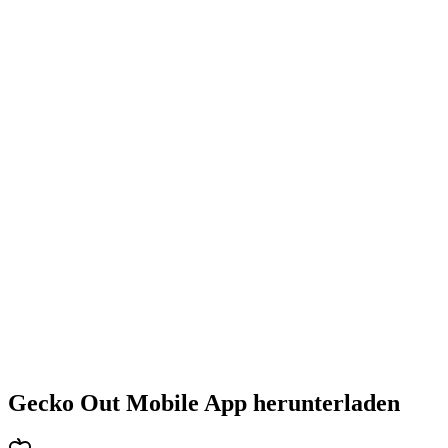
•
Steigende Herausforderung mit jedem Level
•
Abwechslungsreiche Puzzlearten
•
Stetig steigender Schwierigkeitsgrad
•
Neue Mechaniken und Hindernisse
•
Immer neue Herausforderungen
•
Schneller Einstieg für alle Altersgruppen
•
Tiefgehende Strategien für Profis
•
Stundenlanger Rätselspaß
•
Regelmäßige Updates mit neuen Levels
Gecko Out Mobile App herunterladen