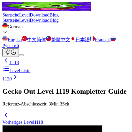
Startseite
Level
Download
Blog
Startseite
Level
Download
Blog
German
English
中文简体
繁體中文
日本語
Français
Русский
1118
Level Liste
1120
Gecko Out Level 1119 Kompletter Guide
Referenz-Abschlusszeit
:
3
Min
3
Sek
Vorheriges Level
1118