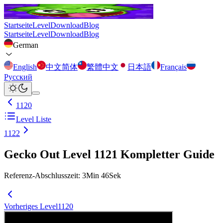
Startseite
Level
Download
Blog
Startseite
Level
Download
Blog
German
English
中文简体
繁體中文
日本語
Français
Русский
1120
Level Liste
1122
Gecko Out Level 1121 Kompletter Guide
Referenz-Abschlusszeit
:
3
Min
46
Sek
Vorheriges Level
1120