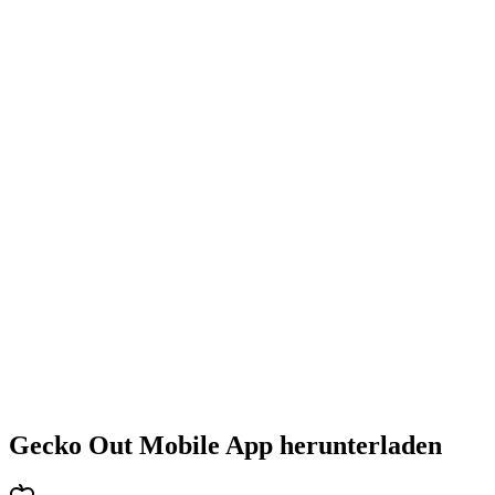
•
Steigende Herausforderung mit jedem Level
•
Abwechslungsreiche Puzzlearten
•
Stetig steigender Schwierigkeitsgrad
•
Neue Mechaniken und Hindernisse
•
Immer neue Herausforderungen
•
Schneller Einstieg für alle Altersgruppen
•
Tiefgehende Strategien für Profis
•
Stundenlanger Rätselspaß
•
Regelmäßige Updates mit neuen Levels
Gecko Out Mobile App herunterladen