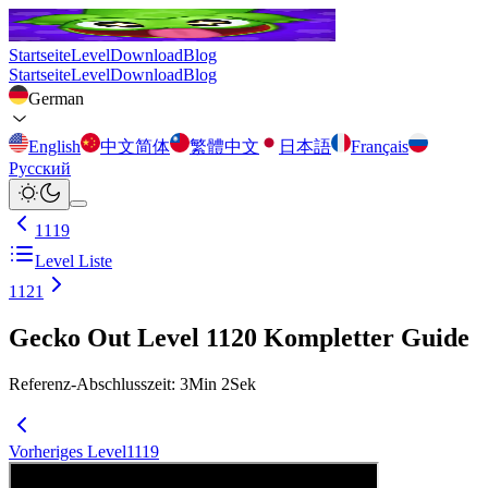
Startseite
Level
Download
Blog
Startseite
Level
Download
Blog
German
English
中文简体
繁體中文
日本語
Français
Русский
1119
Level Liste
1121
Gecko Out Level 1120 Kompletter Guide
Referenz-Abschlusszeit
:
3
Min
2
Sek
Vorheriges Level
1119