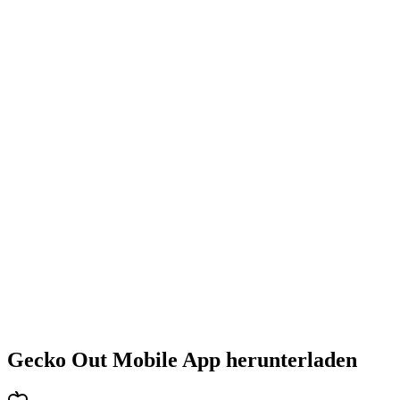
•
Steigende Herausforderung mit jedem Level
•
Abwechslungsreiche Puzzlearten
•
Stetig steigender Schwierigkeitsgrad
•
Neue Mechaniken und Hindernisse
•
Immer neue Herausforderungen
•
Schneller Einstieg für alle Altersgruppen
•
Tiefgehende Strategien für Profis
•
Stundenlanger Rätselspaß
•
Regelmäßige Updates mit neuen Levels
Gecko Out Mobile App herunterladen