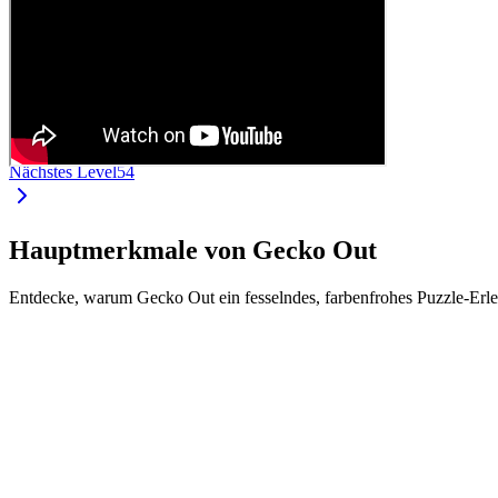
Nächstes Level
54
Hauptmerkmale von Gecko Out
Entdecke, warum Gecko Out ein fesselndes, farbenfrohes Puzzle-Erle
•
Intuitive Steuerung durch Ziehen und Schieben
•
Jeder Gecko hat eine eigene Farbe und Länge
•
Finde den richtigen Weg durch komplexe Level