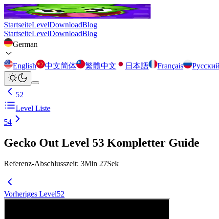
Startseite
Level
Download
Blog
Startseite
Level
Download
Blog
German
English
中文简体
繁體中文
日本語
Français
Русски
52
Level Liste
54
Gecko Out Level 53 Kompletter Guide
Referenz-Abschlusszeit
:
3
Min
27
Sek
Vorheriges Level
52