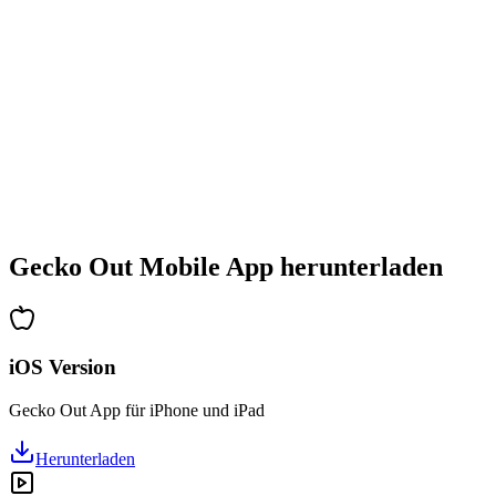
•
Stetig steigender Schwierigkeitsgrad
•
Neue Mechaniken und Hindernisse
•
Immer neue Herausforderungen
•
Schneller Einstieg für alle Altersgruppen
•
Tiefgehende Strategien für Profis
•
Stundenlanger Rätselspaß
•
Regelmäßige Updates mit neuen Levels
Gecko Out Mobile App herunterladen
iOS Version
Gecko Out App für iPhone und iPad
Herunterladen