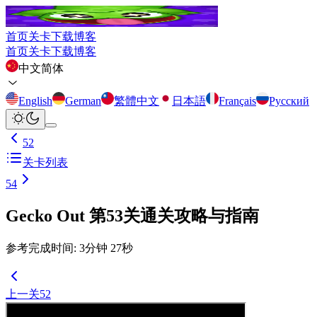
首页
关卡
下载
博客
首页
关卡
下载
博客
中文简体
English
German
繁體中文
日本語
Français
Русский
52
关卡列表
54
Gecko Out 第53关通关攻略与指南
参考完成时间
:
3
分钟
27
秒
上一关
52