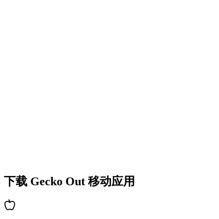
•
丰富的谜题类型
•
难度逐步提升
•
不断解锁新机制和障碍
•
持续带来新鲜挑战
•
新手快速上手
•
高手深度策略
•
解谜乐趣持久
•
持续更新新关卡
下载 Gecko Out 移动应用