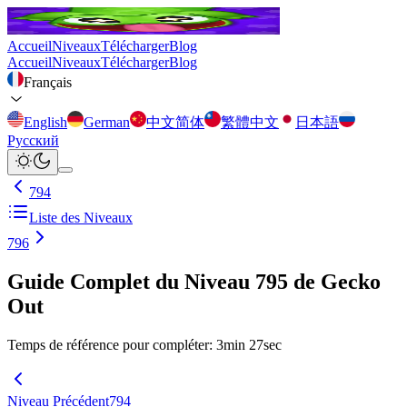
Accueil
Niveaux
Télécharger
Blog
Accueil
Niveaux
Télécharger
Blog
Français
English
German
中文简体
繁體中文
日本語
Русский
794
Liste des Niveaux
796
Guide Complet du Niveau 795 de Gecko
Out
Temps de référence pour compléter
:
3
min
27
sec
Niveau Précédent
794