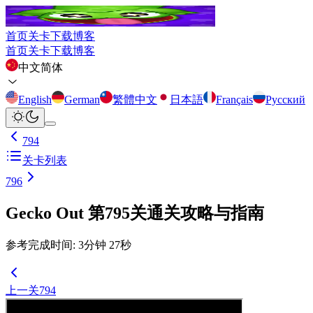
首页
关卡
下载
博客
首页
关卡
下载
博客
中文简体
English
German
繁體中文
日本語
Français
Русский
794
关卡列表
796
Gecko Out 第795关通关攻略与指南
参考完成时间
:
3
分钟
27
秒
上一关
794