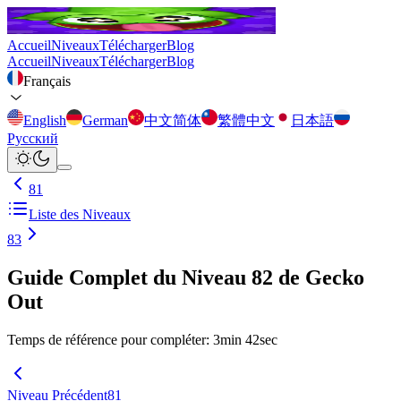
Accueil
Niveaux
Télécharger
Blog
Accueil
Niveaux
Télécharger
Blog
Français
English
German
中文简体
繁體中文
日本語
Русский
81
Liste des Niveaux
83
Guide Complet du Niveau 82 de Gecko
Out
Temps de référence pour compléter
:
3
min
42
sec
Niveau Précédent
81